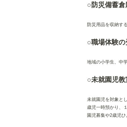
○防災備蓄倉
防災用品を収納す
○職場体験の
地域の小学生、中
○未就園児教
未就園児を対象と
歳児一時預かり、
園児募集や2歳児